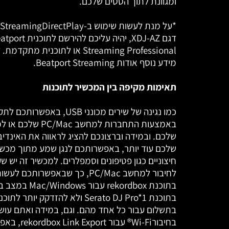
ומגוונת לתוך הסטים שלכם.
דגם XDJ-AZ, יהיה עליכם להירשם לתוכ
Streaming Professional או לתוכנית מתק
מידע נוסף אודות Beatport Streaming.
תאימות מקיפה בין המכשיר לתוכנות
כמו נגינה של שירים מכונני USB, באפשרותכ
באמצעות התחברות למחשב /Mac
שלכם. ובמידה וברצונכם להציג לראווה את האינדיב
שלכם עוד יותר, באפשרותכם לנגן שמע מתוך מכשי
לחיבור למחשב PC/Mac, כך שבאפשרותכם 
בתוכנת rekordbox עבור s
בתוכנת Serato DJ Pro*1 ולא להזדקק יותר ל
בתשלום עבור כל אחד מהם. וגם, במידה ואתם עוש
בחיבורWi-Fi® עבור ort