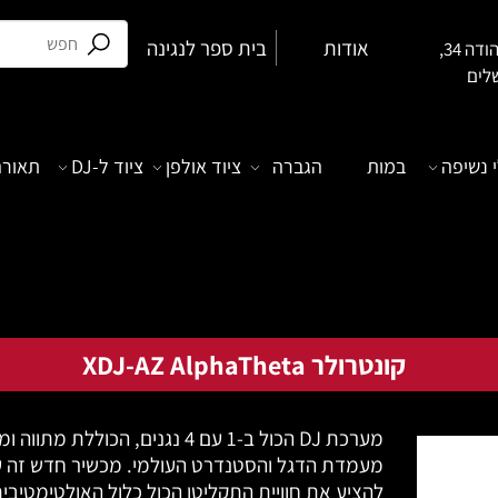
אודות
בית ספר לנגינה
בן יהודה 34,
לים
 נשיפה
במות
הגברה
ציוד אולפן
ציוד ל-DJ
תאורה
קונטרולר XDJ-AZ AlphaTheta
מערכת DJ הכול ב-1 עם 4 נגנים, הכוללת מתו
מעמדת הדגל והסטנדרט העולמי. מכשיר חדש זה עו
להציע את חוויית התקליטן הכול כלול האולטימטיבי