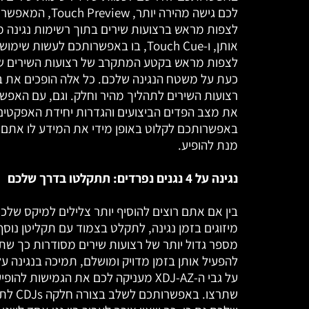
לכם גישה מהירה יותר, ouch Preview
לצפות מראש ברצועות שירים בתוך רשימות נגינה מ
אותן, ו-Touch Cue, בו באפשרותכם לעשות שי
לצפות מראש בקטע המתקרב של רצועות השירים ש
כעת על משטח הנגינה שלכם. כל אלה הופכים את 
רצועות השירים לתהליך מהיר וחלק. וגם, עם האפשר
את מצב הפדים הביצועים והגדרות יחידת האפקטים
באפשרותכם לקלוט באופן מידי את המידע לו אתם ז
מנת להופיע.
נגינה על 4 נגנים נפרדים: תתקלטו בדרך שלכם
בין אם אתם רוצים להוסיף יותר צלילים למיקס שלכם
מיזוגים בזמן נגינה, לתקלט בצמוד עם תקליטן נוסף
מספר גדול יותר של רצועות שירים מסודרות כך שתה
על גבי ה-XDJ-AZ מעניקה לכם את הגמישות להו
שתרצו. באפשר