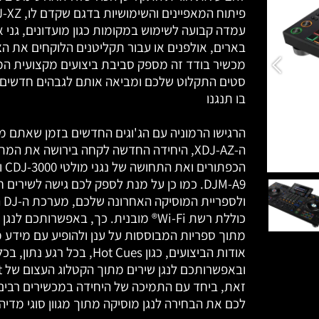
עמדה קבועה לשימוש במקומות כגון מועדונים, גני א
בארים, אולפנים או עבור תקליטנים הלוקחים את הצ
מכשיר בודד זה מספק סביבת ביצועים מקצועית 
סטים התקלוט שלכם ומביאה אותם לגבהים חדשים 
בו תנגנו
הרגישו הרמוניה עם הג'וגים החדשים בזמן שאתם מנ
ה-XDJ-AZ, היחידה החדשה לקחה בירושה את המת
הכפתורי
DJM-A9. כמו כן על מנת לספק לכם גישה לשירים
כוללת רשת Wi-Fi® מובנית. כך, באפשרותכם לנג
מתוך ספריות המבוססות על ענן ולהופיע עם מידע מ
אודות הביצועים, כגון Hot Cues, בכל רגע 
זאת, ביחד עם התמיכה של היחידה במכשירים רבים
לכם את הבחירה לנגן מוסיקה מתוך מגוון סוגי מדיה.