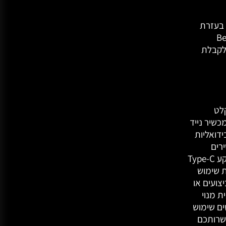
*על מנת לעשות שימוש ב-StreamingDirectPlay בעזרת
נית Beatport
דמת. לקבלת
ם לתקלט
PC שלכם או למכשיר נייד
ידואליות
רים
חיצוניים כגון פטיפונים וסמפלרים. למכשיר זה יש שקע Type-C
לעשות שימוש
Mac/Window במצב ביצועים או
תוכנית מנוי
ים שימוש
rekordbox Link Exp, באפשרותכם