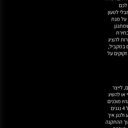
T, המאפשר לכם
בלי לטעון
מוש על מנת
מתנגן
בחירת
ות להציג
 במקביל,
קוקים על
, לייצר
 או להשיג
יו מוכנים
להפעיל אותן בזמן מדויק ומושלם, תמיכה בנגינה על 4 נגנים
פיע ולנגן איך
ותכם לשלב בצורה חלקה CDJs לתוך ההתקנה