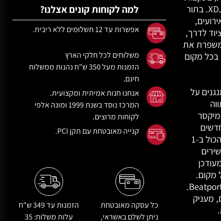
פיתוח המאפיינים והשימושיות בדגם שקדם לו, XDJ-XZ. בתור
למה לקוחות קונים אצלנו?
ירועים,
אפשרות עד 12 תשלומים ללא ריבית.
יוד לדרך,
המשפרת את
משלוחים לכל חלקי הארץ
בכל מקום
הזמנות מעל 350 ש"ח
נהנות ממשלוח
חינם.
גנים על
אנחנו חנות אמיתית ומקצועית.
ווה
המרכז נוסד בשנת 1999 ומונה אלפי
ם ואת התחושה של נגני מולטי CDJ-3000 ומיקסר
לקוחות מרוצים.
 חדשים
קנייה מאובטחת עם תקן PCI.
ולספריית המוסיקה האחרונה שלכם, מערכת ה-DJ הכול ב-1
ן שירים
עודכן
נתון, בכל מקום.
ובאפשרותכם לנגן שירים מתוך הקטלוג העצום של Beatport.
, מעניק
כל עסקה מאובטחת
הזמנות עד 349 ש"ח
ניתן לשלם באשראי,
עלות משלוח:
35