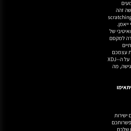
ועים
שה זהה
ו שבדגם CDJ-3000, שינוי הפיץ' הצליל וביצוע scratching
י ייאמן.
איטיבי של
מטרה למקסם
תיים
להביע את עצמכם
באמצעות המוסיקה. כך, לאחר שתהיה לכם שליטה על ה-XDJ-
גישה, מה
שיתאימו
ענן שלכם ישירות
בעזרת CloudDirectPlay. באפשרותכם
 שלכם