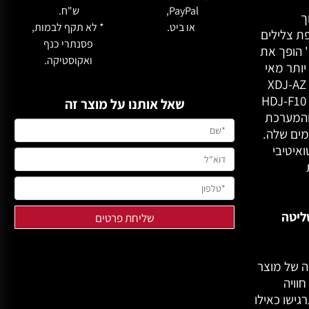
PayPal,
ש"ח.
וך
או ביט.
‏* לא תקף לבמות,
ת צלילים
פסנתרי כנף
 ומסך המגע בגודל 10.1 אינץ' הופך את
ואקוסטיקה.
יותר מאי
פעם. משדר מובנה מאפשר סנכרון מהיר ופשוט של XDJ-AZ
ואוזניות ה-DJ המקצועיות תואמות SonicLink דגם HDJ-F10
שאל אותנו על מוצר זה
 והמערכת
מים שלה.
איטיבי
שליטה
ושה של מוצר
לכם חוויה
גישו כאילו