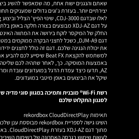
שאתם והנגנים ישות אחת, מה שמאפשר להשיג ביצ
יצירתיים יותר. בעזרת ג'וגים גדולים שמעניקים תחו
לאל
על דגם XDJ-AZ מבוצעים בצורה חלקה באופן בלת
החלק של המיקסר לוקח בירושה את המתווה האינטו
דגם DJM-A9, כשכל לחצני הבקרה ממוקמים ב
את יכולת הנגינה שלכם. דגם זה כולל לחצנים ידידו
למשתמש להקצאת Beat FX שיסייע לכם 
AZ, תדעו כיצד עמדת הדגל במועדונים עובדת ומר
שיקל את הביצועים באופן מיטבי במועדונים.
רשת Wi-Fi® מובנית ותמיכה במגוון סוגי מדיה 
לסגנון התקלוט שלכם
תאימות rekordbox CloudDirectPlay
השיגו גישה לספריית rekordbox מבוססת 
מתוך דגם XDJ-AZ 
לעשות שימוש בגרסה האחרונה של רשימות השירים