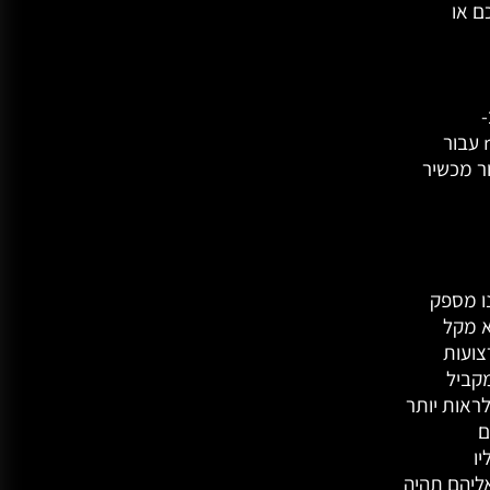
ם או
Lin או ב-
rekordbox עבור Mac/Windows או ב- rekordbox עבור
צוא קישור בתוכנת rekordbox עבור מכשיר
10.1 אינץ' שעל דגם XDJ-AZ אינו מספק
א מקל
ט בכל דבר אחר כן. ניתן להציג עד 13 רצועות
שירים במקביל
שרותכם לראות יותר
ם
ו
ימות שירים אליהם תהיה