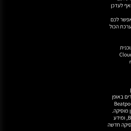
ביצועים שלכם, כגון מידע אודות Hot Cue, ואף לעדכן
אפשר לכם
רכת הכול
rekordbox Cr או לתוכנית
 (Professional plan) או לאפשרות ענן (Cloud
rek
ין
 השירים באופן
ך ספריית מוסיקת הריקודית הענקית של Beatport
 מוסיקה.
מעבר לכך תקבלו גם נתוני ניתוח כגון צורת גל, BPM, ומידע
סיקה חדשה