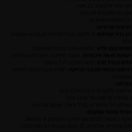
תוף פלור אלקטרוני 13 אינץ
תוף בס אלקטרוני 20 אינץ
כל התופים עשויים עץ
יתרונות מרכזיים:
סט גדול ומרשים
: 9 חלקים בגודל מלא לדיוק ומראה אקוסטי
מלא.
תופים מעץ מלא
: תחושת נגינה טבעית ואותנטית.
רשתות Mesh איכותיות
: תגובה מדויקת, ניתן לכיוון והחלפה.
פדים בגודל מלא
: נוחות מרבית לכל מתופף.
רגישות גבוהה ותגובה מדויקת
: חוויית נגינה הדומה לתופים
אקוסטיים.
מצילות :
היי האט אלקטרוני 2 מצילות 12 אינץ
2 מצילות קראש דואל זון 13 אינץ
מצילת רייד טריפל זון (כולל סאונד פעמון) 18 אינץ
מודול סאונד מתקדם:
חיבור בלוטות' לנגינה עם מוזיקה מהטלפון או המחשב
645 סאונדים איכותיים, 25 סטים מובנים + 5 USER Kits