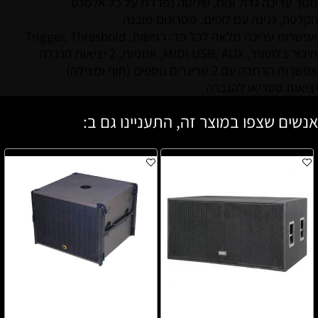
מסך עריכה גדול ונוח, שליטה נפרדת על כל אלמנט
הקלטה, נגינה עם לופים, מטרונום מובנה
אפשרות עריכה מלאה לכל פד: רגישות, Trigger, Threshold
חיבור בלוטות', MIDI USB, AUX, אוזניות, 2 יציאות הגברה
אפשרות הרחבה עם 2 טריגרים נוספים (תוף ומצילה)
יציאות סטריאו להגברה
אנשים שצפו במוצר זה, התעניינו גם ב: