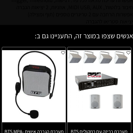
אפשרות עריכה מלאה לכל פד: רגישות, Trigger, Threshold
חיבור בלוטות', MIDI USB, AUX, אוזניות, 2 יציאות הגברה
אפשרות הרחבה עם 2 טריגרים נוספים (תוף ומצילה)
יציאות סטריאו להגברה
אנשים שצפו במוצר זה, התעניינו גם ב:
מערכת כריזה עם רמקולים BTS
מערכת הגברה אישית BTS MPA-