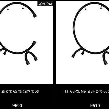
אזל במלאי
TMT
סטנד לגונג עד 65 ס"מ עגול 24"
₪
₪
590
510