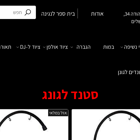
אודות
בית ספר לנגינה
בן יהודה 34,
לים
 נשיפה
במות
הגברה
ציוד אולפן
ציוד ל-DJ
תאורה
דים לגונן
סטנד לגונג
אזל במלאי