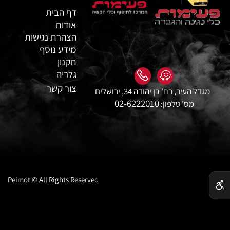
דף הבית
אודות
הצהרת נגישות
מידע נוסף
תקנון
גלריה
צור קשר
מגדל העיר, רח' בן יהודה 34, ירושלים
02-6222010
מס' טלפון:
✕
Peimot © All Rights Reserved