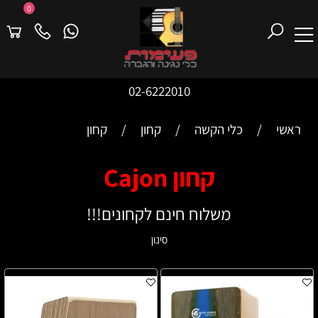
0
02-6222010
ראשי
/
כלי הקשה
/
קחון
/
קחון
קחון Cajon
משלוח חינם לקחונים!!!
סינון