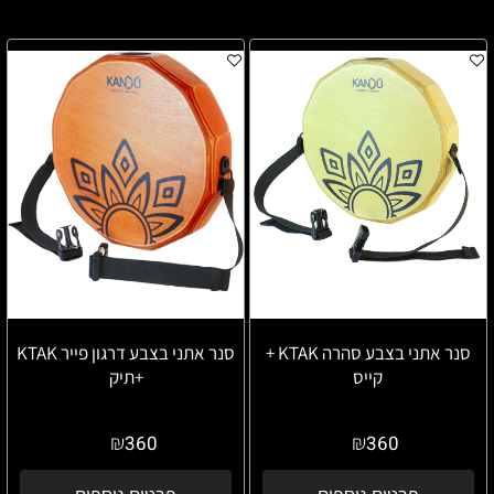
סנר אתני בצבע סהרה KTAK +
סנר אתני בצבע דרגון פייר KTAK
קייס
+תיק
₪
₪
360
360