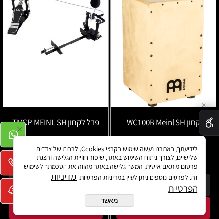
✕
קחון WC100B Meinl SH
פדל לקחון TMCP MEINL SH
לידיעתך, באתרנו נעשה שימוש בקבצי Cookies, לרבות של צדדים
שלישיים, לצורך ניתוח השימוש באתר, שיפור חוויית הגלישה והצגת
₪
₪
1,340
780
פרסום מותאם אישית. המשך גלישה באתר מהווה את הסכמתך לשימוש
מדיניות
זה. לפרטים נוספים ניתן לעיין במדיניות הפרטיות.
פרטים נוספים
פרטים נוספים
הפרטיות
מאשר
הוסף לסל
הוסף לסל