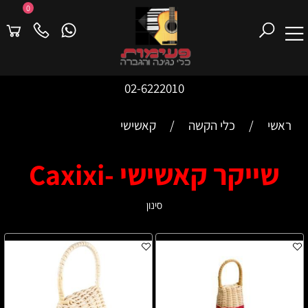
0
02-6222010
ראשי
/
כלי הקשה
/
קאשישי
שייקר קאשישי -Caxixi
סינון