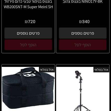
NINO17Y-BK בונגוס צהוב
בונגוס בגימור טבעי כרום פירזול
WB200SNT-M Super Meinl SH
₪
₪
720
340
פרטים נוספים
פרטים נוספים
הוסף לסל
הוסף לסל
אזל במלאי
אזל במלאי