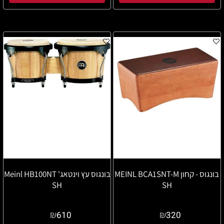
בונגוס - קחון MEINL BCA1SNT-M
בונגוס עץ וינטאג' Meinl HB100NT
SH
SH
₪
₪
610
320