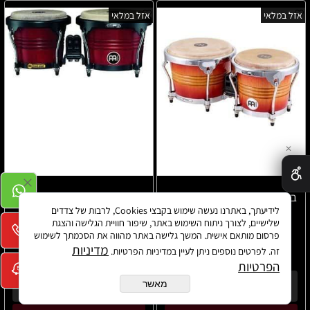
אזל במלאי
אזל במלאי
✕
בונגוס אלון סיאמי איכותי Meinl
בונגוס ראברווד איכותי מעץ מלא
לידיעתך, באתרנו נעשה שימוש בקבצי Cookies, לרבות של צדדים
Meinl FWB190CR-M
FWB200ARF
שלישיים, לצורך ניתוח השימוש באתר, שיפור חוויית הגלישה והצגת
פרסום מותאם אישית. המשך גלישה באתר מהווה את הסכמתך לשימוש
מדיניות
₪
₪
זה. לפרטים נוספים ניתן לעיין במדיניות הפרטיות.
₪
740
880
800
הפרטיות
פרטים נוספים
מאשר
פרטים נוספים