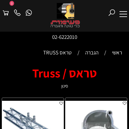
0
02-6222010
ראשי
/
הגברה
/
טראס TRUSS
טראס / Truss
סינון